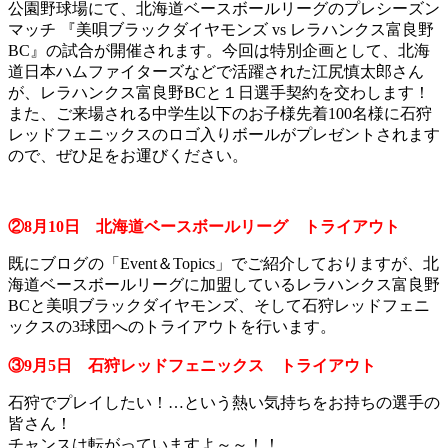
公園野球場にて、北海道ベースボールリーグのプレシーズン
マッチ 『美唄ブラックダイヤモンズ vs レラハンクス富良野
BC』の試合が開催されます。今回は特別企画として、北海
道日本ハムファイターズなどで活躍された江尻慎太郎さん
が、レラハンクス富良野BCと１日選手契約を交わします！
また、ご来場される中学生以下のお子様先着100名様に石狩
レッドフェニックスのロゴ入りボールがプレゼントされます
ので、ぜひ足をお運びください。
②8月10日 北海道ベースボールリーグ トライアウト
既にブログの「Event＆Topics」でご紹介しておりますが、北
海道ベースボールリーグに加盟しているレラハンクス富良野
BCと美唄ブラックダイヤモンズ、そして石狩レッドフェニ
ックスの3球団へのトライアウトを行います。
③9月5日 石狩レッドフェニックス トライアウト
石狩でプレイしたい！…という熱い気持ちをお持ちの選手の
皆さん！
チャンスは転がっていますよ～～！！