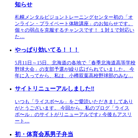
知らせ
札幌メンタルビジョントレーニングセンター初の「オ
ンライン・プライベート体験講座」のお知らせです。
個々の弱点を克服するチャンスです！ １対１で対応い
た…
やっぱり効いてる！！！
5月11日～15日、北海道の各地で「春季北海道高等学校
野球大会」の支部予選が繰り広げられていました。 今
年に入ってから、私は、小樽双葉高校野球部のみな…
サイトリニューアルしました‼️
いつも「ライスボ〜ル」をご愛読いただきましてあり
がとうございます。 今回から、私のブログ「ライス
ボ〜ル」のサイトがリニューアルです♪ 今後もアスリ
ート…
初・体育会系男子弁当