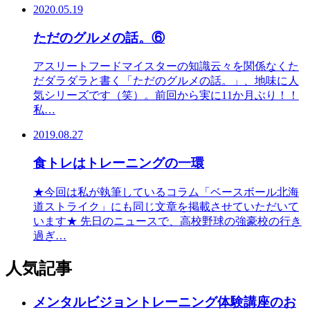
2020.05.19
ただのグルメの話。⑥
アスリートフードマイスターの知識云々を関係なくた
だダラダラと書く「ただのグルメの話。」、地味に人
気シリーズです（笑）。前回から実に11か月ぶり！！
私…
2019.08.27
食トレはトレーニングの一環
★今回は私が執筆しているコラム「ベースボール北海
道ストライク」にも同じ文章を掲載させていただいて
います★ 先日のニュースで、高校野球の強豪校の行き
過ぎ…
人気記事
メンタルビジョントレーニング体験講座のお