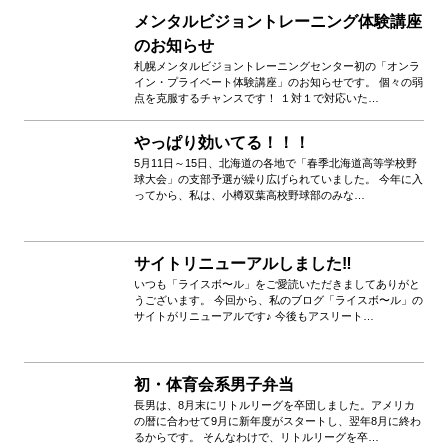
メンタルビジョントレーニング体験講座
のお知らせ
札幌メンタルビジョントレーニングセンター初の「オンラ
イン・プライベート体験講座」のお知らせです。 個々の弱
点を克服するチャンスです！ １対１で対応いた…
やっぱり効いてる！！！
5月11日～15日、北海道の各地で「春季北海道高等学校野
球大会」の支部予選が繰り広げられていました。 今年に入
ってから、私は、小樽双葉高校野球部のみな…
サイトリニューアルしました‼️
いつも「ライスボ〜ル」をご愛読いただきましてありがと
うございます。 今回から、私のブログ「ライスボ〜ル」の
サイトがリニューアルです♪ 今後もアスリート…
初・体育会系男子弁当
長男は、8月末にリトルリーグを卒団しました。アメリカ
の暦に合わせて9月に新年度がスタートし、翌年8月に終わ
るからです。 そんなわけで、リトルリーグを卒…