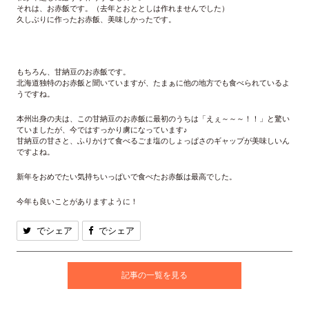
それは、お赤飯です。（去年とおととしは作れませんでした）
久しぶりに作ったお赤飯、美味しかったです。
もちろん、甘納豆のお赤飯です。
北海道独特のお赤飯と聞いていますが、たまぁに他の地方でも食べられているよ
うですね。
本州出身の夫は、この甘納豆のお赤飯に最初のうちは「えぇ～～～！！」と驚い
ていましたが、今ではすっかり虜になっています♪
甘納豆の甘さと、ふりかけて食べるごま塩のしょっぱさのギャップが美味しいん
ですよね。
新年をおめでたい気持ちいっぱいで食べたお赤飯は最高でした。
今年も良いことがありますように！
でシェア
でシェア
記事の一覧を見る