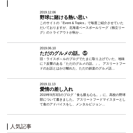
2019.12.06
野球に賭ける熱い思い
このサイトの「Event & Topics」で毎度ご紹介させていた
だいておりますが、北海道ベースボールリーグ（独立リー
グ）のトライアウトが秋か…
2019.06.10
ただのグルメの話。⑤
旧・ライスボ～ルのブログでたまに取り上げていた、地味
に？反響のある「ただのグルメの話。」。 アスリートフー
ドのお話とはかけ離れた、ただの娯楽のグルメ話…
2019.11.13
愛情の差し入れ
2019年9月3日のブログ「食も眼も心も。」に、高校の野球
部について書きました。 アスリートフードマイスターとし
て食のアドバイスをし、メンタルビジョン…
人気記事