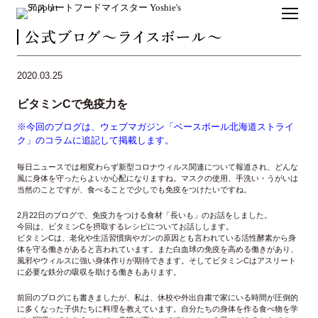
2020.03.25
ビタミンCで免疫力を
※今回のブログは、ウェブマガジン「ベースボール北海道ストライ
ク」のコラムに追記して掲載します。
毎日ニュースでは相変わらず新型コロナウィルス関連について報道され、どんな
風に身体を守ったらよいか心配になりますね。マスクの使用、手洗い・うがいは
当然のことですが、食べることで少しでも免疫をつけたいですね。
2月22日のブログで、免疫力をつける食材「長いも」のお話をしました。
今回は、ビタミンCを摂取するレシピについてお話しします。
ビタミンCは、老化や生活習慣病やガンの原因とも言われている活性酵素から身
体を守る働きがあると言われています。また白血球の免疫を高める働きがあり、
風邪やウィルスに強い身体作りが期待できます。そしてビタミンCはアスリート
に必要な鉄分の吸収を助ける働きもあります。
前回のブログにも書きましたが、私は、休校や外出自粛で家にいる時間が圧倒的
に多くなった子供たちに料理を教えています。自分たちの身体を作る食べ物を学