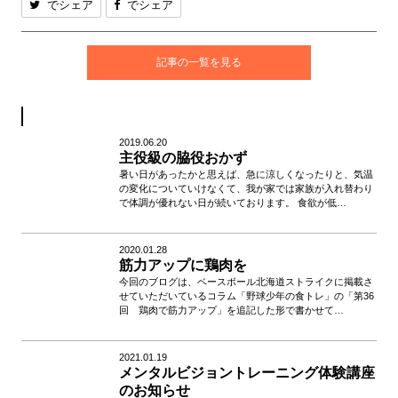
でシェア
でシェア
記事の一覧を見る
2019.06.20
主役級の脇役おかず
暑い日があったかと思えば、急に涼しくなったりと、気温
の変化についていけなくて、我が家では家族が入れ替わり
で体調が優れない日が続いております。 食欲が低…
2020.01.28
筋力アップに鶏肉を
今回のブログは、ベースボール北海道ストライクに掲載さ
せていただいているコラム「野球少年の食トレ」の「第36
回 鶏肉で筋力アップ」を追記した形で書かせて…
2021.01.19
メンタルビジョントレーニング体験講座
のお知らせ