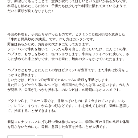
び、調理してもらうことで、意識が変わってほしいという思いがあるからです。
料理をし始めたころに比べ、子供たちは少しずつ料理に慣れて来ているようで、
だいぶ要領が良くなりました♪
今回の料理も、子供たちが作ったものです。ビタミンCと鉄分摂取を意識した
「牛肉と野菜炒め 焼肉風」です。作り方はカンタンです。
野菜はあらかじめ、お好みの大きさに切っておきます。
フライパンで牛肉を焼いて、いったん取り出し、次にしいたけ、にんにくの芽、
パプリカ、もやしを炒めて、塩コショウします。牛肉をフライパンに戻して、さ
らに炒めて出来上がりです。食べる時に、焼肉のタレをかけていただきます。
パプリカともやしとにんにくの芽はビタミンCが豊富です。また牛肉は鉄分をし
っかりと摂れます。
しいたけは、ビタミンDが豊富でカルシウムの吸収を手助けします。
見た目にもガッツリ系のレシピは、成長期のお子さんは喜ぶと思います。作り方
が簡単で、栄養がしっかり摂れるこのレシピはこの時期にはオススメです。
ビタミンCは、フルーツ系では、甘酸っぱいものに多く含まれています。いち
ご、レモン、キウイ、かんきつ類などです。これを覚えておけば、気軽に意識し
て、摂取することができますね。
新型コロナウィルスに打ち勝つ身体作りのために、季節の変わり目の風邪や体調
を崩さないためにも、毎日、意識した食事を摂ることが大切です。