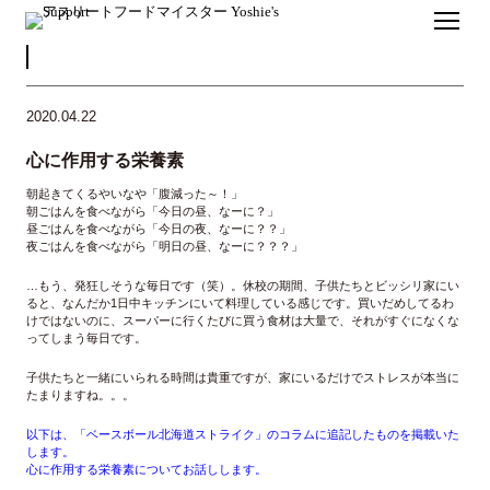
2020.04.22
心に作用する栄養素
朝起きてくるやいなや「腹減った～！」
朝ごはんを食べながら「今日の昼、なーに？」
昼ごはんを食べながら「今日の夜、なーに？？」
夜ごはんを食べながら「明日の昼、なーに？？？」
…もう、発狂しそうな毎日です（笑）。休校の期間、子供たちとビッシリ家にい
ると、なんだか1日中キッチンにいて料理している感じです。買いだめしてるわ
けではないのに、スーパーに行くたびに買う食材は大量で、それがすぐになくな
ってしまう毎日です。
子供たちと一緒にいられる時間は貴重ですが、家にいるだけでストレスが本当に
たまりますね。。。
以下は、「ベースボール北海道ストライク」のコラムに追記したものを掲載いた
します。
心に作用する栄養素についてお話しします。