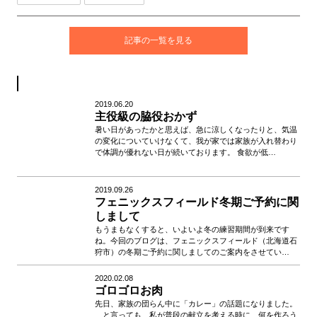
記事の一覧を見る
2019.06.20
主役級の脇役おかず
暑い日があったかと思えば、急に涼しくなったりと、気温
の変化についていけなくて、我が家では家族が入れ替わり
で体調が優れない日が続いております。 食欲が低…
2019.09.26
フェニックスフィールド冬期ご予約に関
しまして
もうまもなくすると、いよいよ冬の練習期間が到来です
ね。今回のブログは、フェニックスフィールド（北海道石
狩市）の冬期ご予約に関しましてのご案内をさせてい…
2020.02.08
ゴロゴロお肉
先日、家族の団らん中に「カレー」の話題になりました。
…と言っても、私が普段の献立を考える時に、何を作ろう