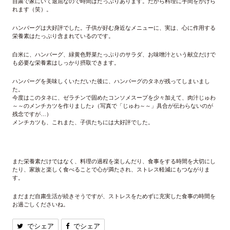
自粛で家にいて退屈なので時間はたっぷりあります。だから料理に手間をかけら
れます（笑）。
ハンバーグは大好評でした。子供が好む身近なメニューに、実は、心に作用する
栄養素はたっぷり含まれているのです。
白米に、ハンバーグ、緑黄色野菜たっぷりのサラダ、お味噌汁という献立だけで
も必要な栄養素はしっかり摂取できます。
ハンバーグを美味しくいただいた後に、ハンバーグのタネが残ってしまいまし
た。
今度はこのタネに、ゼラチンで固めたコンソメスープを少々加えて、肉汁じゅわ
～～のメンチカツを作りました♪（写真で「じゅわ～～」具合が伝わらないのが
残念ですが…）
メンチカツも、これまた、子供たちには大好評でした。
また栄養素だけではなく、料理の過程を楽しんだり、食事をする時間を大切にし
たり、家族と楽しく食べることで心が満たされ、ストレス軽減にもつながりま
す。
まだまだ自粛生活が続きそうですが、ストレスをためずに充実した食事の時間を
お過ごしくださいね。
でシェア
でシェア