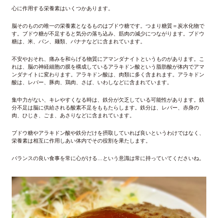
心に作用する栄養素はいくつかあります。
脳そのものの唯一の栄養素となるものはブドウ糖です。つまり糖質＝炭水化物で
す。ブドウ糖が不足すると気分の落ち込み、筋肉の減少につながります。ブドウ
糖は、米、パン、麺類、バナナなどに含まれています。
不安やおそれ、痛みを和らげる物質にアマンダナイトというものがあります。こ
れは、脳の神経細胞の膜を構成しているアラキドン酸という脂肪酸が体内でアマ
ンダナイトに変わります。アラキドン酸は、肉類に多く含まれます。アラキドン
酸は、レバー、豚肉、鶏肉、さば、いわしなどに含まれています。
集中力がない、キレやすくなる時は、鉄分が欠乏している可能性があります。鉄
分不足は脳に供給される酸素不足をももたらします。鉄分は、レバー、赤身の
肉、ひじき、ごま、あさりなどに含まれています。
ブドウ糖やアラキドン酸や鉄分だけを摂取していれば良いというわけではなく、
栄養素は相互に作用しあい体内でその役割を果たします。
バランスの良い食事を常に心がける…という意識は常に持っていてくださいね。