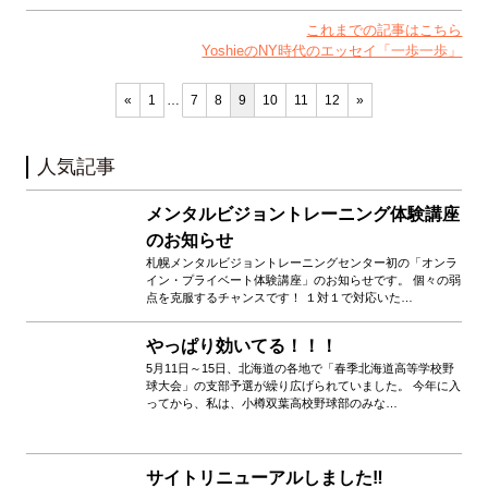
これまでの記事はこちら
YoshieのNY時代のエッセイ「一歩一歩」
«
1
…
7
8
9
10
11
12
»
人気記事
メンタルビジョントレーニング体験講座
のお知らせ
札幌メンタルビジョントレーニングセンター初の「オンラ
イン・プライベート体験講座」のお知らせです。 個々の弱
点を克服するチャンスです！ １対１で対応いた…
やっぱり効いてる！！！
5月11日～15日、北海道の各地で「春季北海道高等学校野
球大会」の支部予選が繰り広げられていました。 今年に入
ってから、私は、小樽双葉高校野球部のみな…
サイトリニューアルしました‼️