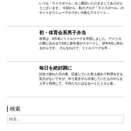
いつも「ライスボ〜ル」をご愛読いただきましてありがと
うございます。 今回から、私のブログ「ライスボ〜ル」の
サイトがリニューアルです♪ 今後もアスリート…
初・体育会系男子弁当
長男は、8月末にリトルリーグを卒団しました。アメリカ
の暦に合わせて9月に新年度がスタートし、翌年8月に終わ
るからです。 そんなわけで、リトルリーグを卒…
毎日を絶好調に
試合で疲れた日の夜、応援していた私も疲れて料理をする
気力がないですが、作り置きやら冷凍していたものやらを
上手く利用して、子供たちにはなるべくたくさん食…
検索